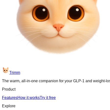
Trimm
The warm, all-in-one companion for your GLP-1 and weight-lo
Product
Features
How it works
Try it free
Explore