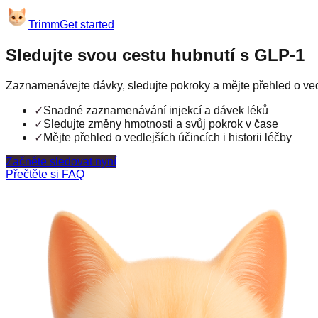
Trimm
Get started
Sledujte svou cestu hubnutí s GLP-1
Zaznamenávejte dávky, sledujte pokroky a mějte přehled o ve
✓
Snadné zaznamenávání injekcí a dávek léků
✓
Sledujte změny hmotnosti a svůj pokrok v čase
✓
Mějte přehled o vedlejších účincích i historii léčby
Začněte sledovat nyní
Přečtěte si FAQ