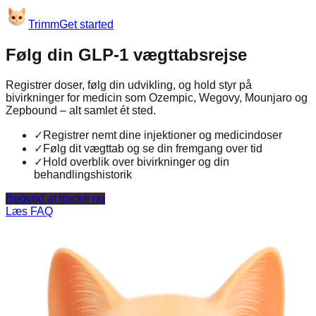
Trimm
Get started
Følg din GLP-1 vægttabsrejse
Registrer doser, følg din udvikling, og hold styr på
bivirkninger for medicin som Ozempic, Wegovy, Mounjaro og
Zepbound – alt samlet ét sted.
✓
Registrer nemt dine injektioner og medicindoser
✓
Følg dit vægttab og se din fremgang over tid
✓
Hold overblik over bivirkninger og din
behandlingshistorik
Begynd at tracke nu
Læs FAQ