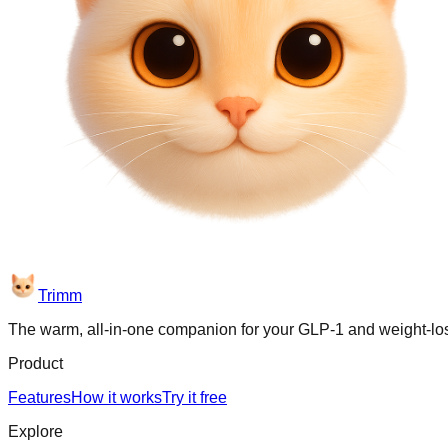
Trimm
The warm, all-in-one companion for your GLP-1 and weight-lo
Product
Features
How it works
Try it free
Explore