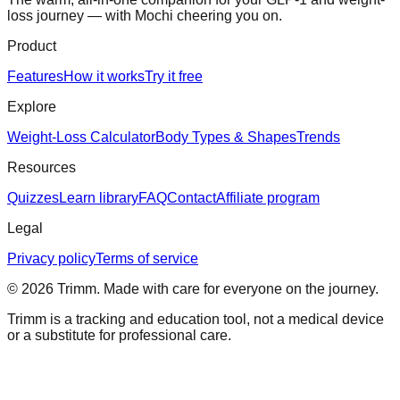
loss journey — with Mochi cheering you on.
Product
Features
How it works
Try it free
Explore
Weight-Loss Calculator
Body Types & Shapes
Trends
Resources
Quizzes
Learn library
FAQ
Contact
Affiliate program
Legal
Privacy policy
Terms of service
©
2026
Trimm
. Made with care for everyone on the journey.
Trimm is a tracking and education tool, not a medical device
or a substitute for professional care.